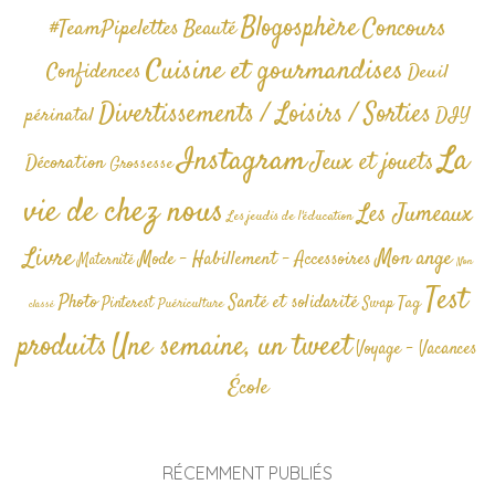
Blogosphère
Concours
#TeamPipelettes
Beauté
Cuisine et gourmandises
Confidences
Deuil
Divertissements / Loisirs / Sorties
périnatal
DIY
La
Instagram
Jeux et jouets
Décoration
Grossesse
vie de chez nous
Les Jumeaux
Les jeudis de l'éducation
Livre
Mon ange
Mode - Habillement - Accessoires
Maternité
Non
Test
Photo
Santé et solidarité
Tag
Pinterest
Swap
Puériculture
classé
produits
Une semaine, un tweet
Voyage - Vacances
École
RÉCEMMENT PUBLIÉS