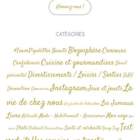
Abonnez-vous !
CATÉGORIES
Blogosphère
Concours
#TeamPipelettes
Beauté
Cuisine et gourmandises
Confidences
Deuil
Divertissements / Loisirs / Sorties
périnatal
DIY
La
Instagram
Jeux et jouets
Décoration
Grossesse
vie de chez nous
Les Jumeaux
Les jeudis de l'éducation
Livre
Mon ange
Mode - Habillement - Accessoires
Maternité
Non
Test
Photo
Santé et solidarité
Tag
Pinterest
Swap
Puériculture
classé