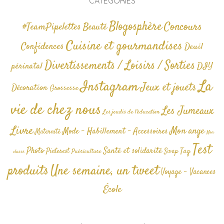
CATÉGORIES
Blogosphère
Concours
#TeamPipelettes
Beauté
Cuisine et gourmandises
Confidences
Deuil
Divertissements / Loisirs / Sorties
périnatal
DIY
La
Instagram
Jeux et jouets
Décoration
Grossesse
vie de chez nous
Les Jumeaux
Les jeudis de l'éducation
Livre
Mon ange
Mode - Habillement - Accessoires
Maternité
Non
Test
Photo
Santé et solidarité
Tag
Pinterest
Swap
Puériculture
classé
produits
Une semaine, un tweet
Voyage - Vacances
École