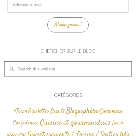
Adresse
e-
mail
Abonnez-vous !
CHERCHER SUR LE BLOG
CATÉGORIES
Blogosphère
Concours
#TeamPipelettes
Beauté
Cuisine et gourmandises
Confidences
Deuil
Divertissements / Loisirs / Sorties
périnatal
DIY