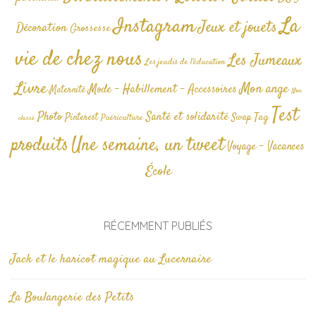
La
Instagram
Jeux et jouets
Décoration
Grossesse
vie de chez nous
Les Jumeaux
Les jeudis de l'éducation
Livre
Mon ange
Mode - Habillement - Accessoires
Maternité
Non
Test
Photo
Santé et solidarité
Tag
Pinterest
Swap
Puériculture
classé
produits
Une semaine, un tweet
Voyage - Vacances
École
RÉCEMMENT PUBLIÉS
Jack et le haricot magique au Lucernaire
La Boulangerie des Petits