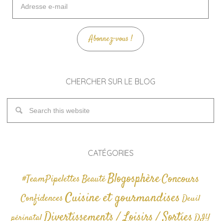
e-
mail
Abonnez-vous !
CHERCHER SUR LE BLOG
CATÉGORIES
Blogosphère
Concours
#TeamPipelettes
Beauté
Cuisine et gourmandises
Confidences
Deuil
Divertissements / Loisirs / Sorties
périnatal
DIY