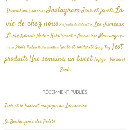
La
Instagram
Jeux et jouets
Décoration
Grossesse
vie de chez nous
Les Jumeaux
Les jeudis de l'éducation
Livre
Mon ange
Mode - Habillement - Accessoires
Maternité
Non
Test
Photo
Santé et solidarité
Tag
Pinterest
Swap
Puériculture
classé
produits
Une semaine, un tweet
Voyage - Vacances
École
RÉCEMMENT PUBLIÉS
Jack et le haricot magique au Lucernaire
La Boulangerie des Petits