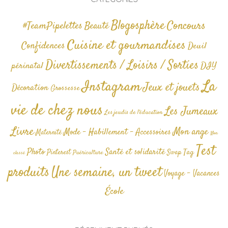
Blogosphère
Concours
#TeamPipelettes
Beauté
Cuisine et gourmandises
Confidences
Deuil
Divertissements / Loisirs / Sorties
périnatal
DIY
La
Instagram
Jeux et jouets
Décoration
Grossesse
vie de chez nous
Les Jumeaux
Les jeudis de l'éducation
Livre
Mon ange
Mode - Habillement - Accessoires
Maternité
Non
Test
Photo
Santé et solidarité
Tag
Pinterest
Swap
Puériculture
classé
produits
Une semaine, un tweet
Voyage - Vacances
École