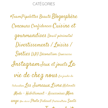
CATÉGORIES
Blogosphère
#TeamPipelettes
Beauté
Cuisine et
Concours
Confidences
gourmandises
Deuil périnatal
Divertissements / Loisirs /
Sorties
DIY
Décoration
Grossesse
La
Instagram
Jeux et jouets
vie de chez nous
Les jeudis de
Livre
Les Jumeaux
Maternité
l'éducation
Mon
Mode - Habillement - Accessoires
ange
Photo
Santé
Pinterest
Puériculture
Non classé