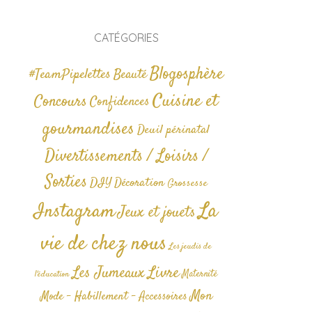
CATÉGORIES
Blogosphère
#TeamPipelettes
Beauté
Cuisine et
Concours
Confidences
gourmandises
Deuil périnatal
Divertissements / Loisirs /
Sorties
DIY
Décoration
Grossesse
La
Instagram
Jeux et jouets
vie de chez nous
Les jeudis de
Livre
Les Jumeaux
Maternité
l'éducation
Mon
Mode - Habillement - Accessoires