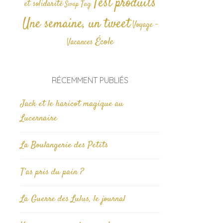
Test produits
et solidarité
Tag
Swap
Une semaine, un tweet
Voyage -
École
Vacances
RÉCEMMENT PUBLIÉS
Jack et le haricot magique au
Lucernaire
La Boulangerie des Petits
T’as pris du pain ?
La Guerre des Lulus, le journal