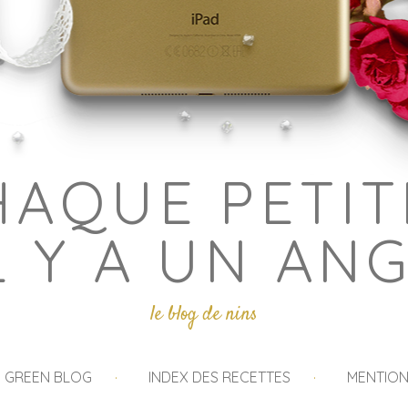
HAQUE PETIT
L Y A UN AN
le blog de nins
I GREEN BLOG
INDEX DES RECETTES
MENTION