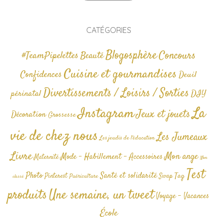
CATÉGORIES
Blogosphère
Concours
#TeamPipelettes
Beauté
Cuisine et gourmandises
Confidences
Deuil
Divertissements / Loisirs / Sorties
périnatal
DIY
La
Instagram
Jeux et jouets
Décoration
Grossesse
vie de chez nous
Les Jumeaux
Les jeudis de l'éducation
Livre
Mon ange
Mode - Habillement - Accessoires
Maternité
Non
Test
Photo
Santé et solidarité
Tag
Pinterest
Swap
Puériculture
classé
produits
Une semaine, un tweet
Voyage - Vacances
École