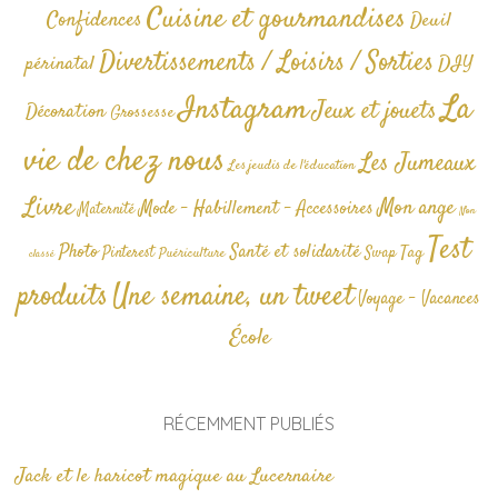
Cuisine et gourmandises
Confidences
Deuil
Divertissements / Loisirs / Sorties
périnatal
DIY
La
Instagram
Jeux et jouets
Décoration
Grossesse
vie de chez nous
Les Jumeaux
Les jeudis de l'éducation
Livre
Mon ange
Mode - Habillement - Accessoires
Maternité
Non
Test
Photo
Santé et solidarité
Tag
Pinterest
Swap
Puériculture
classé
produits
Une semaine, un tweet
Voyage - Vacances
École
RÉCEMMENT PUBLIÉS
Jack et le haricot magique au Lucernaire