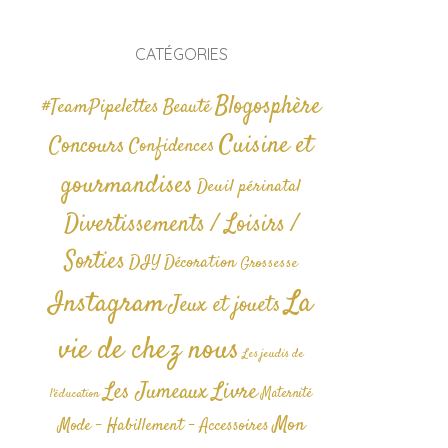
CATÉGORIES
Blogosphère
#TeamPipelettes
Beauté
Cuisine et
Concours
Confidences
gourmandises
Deuil périnatal
Divertissements / Loisirs /
Sorties
DIY
Décoration
Grossesse
La
Instagram
Jeux et jouets
vie de chez nous
Les jeudis de
Livre
Les Jumeaux
Maternité
l'éducation
Mon
Mode - Habillement - Accessoires