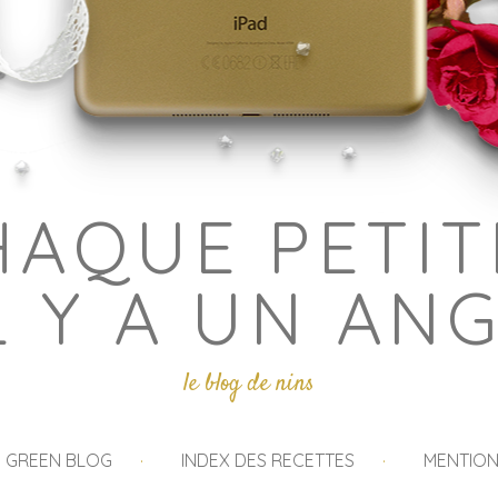
HAQUE PETIT
L Y A UN AN
le blog de nins
I GREEN BLOG
INDEX DES RECETTES
MENTION