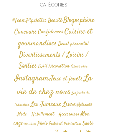
CATÉGORIES
Blogosphère
#TeamPipelettes
Beauté
Cuisine et
Concours
Confidences
gourmandises
Deuil périnatal
Divertissements / Loisirs /
Sorties
DIY
Décoration
Grossesse
La
Instagram
Jeux et jouets
vie de chez nous
Les jeudis de
Livre
Les Jumeaux
Maternité
l'éducation
Mon
Mode - Habillement - Accessoires
ange
Photo
Santé
Pinterest
Puériculture
Non classé