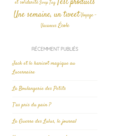
Test produits
et solidarité
Tag
Swap
Une semaine, un tweet
Voyage -
École
Vacances
RÉCEMMENT PUBLIÉS
Jack et le haricot magique au
Lucernaire
La Boulangerie des Petits
T’as pris du pain ?
La Guerre des Lulus, le journal