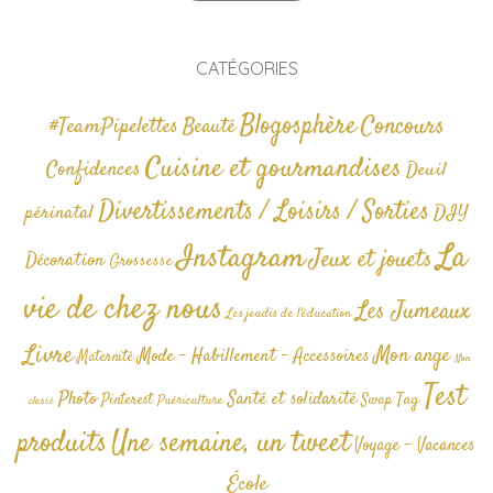
CATÉGORIES
Blogosphère
Concours
#TeamPipelettes
Beauté
Cuisine et gourmandises
Confidences
Deuil
Divertissements / Loisirs / Sorties
périnatal
DIY
La
Instagram
Jeux et jouets
Décoration
Grossesse
vie de chez nous
Les Jumeaux
Les jeudis de l'éducation
Livre
Mon ange
Mode - Habillement - Accessoires
Maternité
Non
Test
Photo
Santé et solidarité
Tag
Pinterest
Swap
Puériculture
classé
produits
Une semaine, un tweet
Voyage - Vacances
École