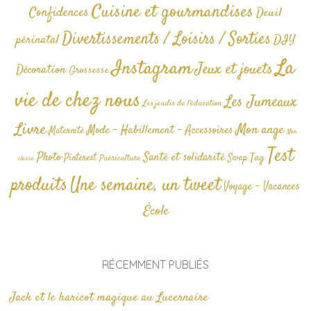
Cuisine et gourmandises
Confidences
Deuil
Divertissements / Loisirs / Sorties
périnatal
DIY
La
Instagram
Jeux et jouets
Décoration
Grossesse
vie de chez nous
Les Jumeaux
Les jeudis de l'éducation
Livre
Mon ange
Mode - Habillement - Accessoires
Maternité
Non
Test
Photo
Santé et solidarité
Tag
Pinterest
Swap
Puériculture
classé
produits
Une semaine, un tweet
Voyage - Vacances
École
RÉCEMMENT PUBLIÉS
Jack et le haricot magique au Lucernaire