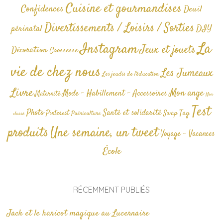
Cuisine et gourmandises
Confidences
Deuil
Divertissements / Loisirs / Sorties
périnatal
DIY
La
Instagram
Jeux et jouets
Décoration
Grossesse
vie de chez nous
Les Jumeaux
Les jeudis de l'éducation
Livre
Mon ange
Mode - Habillement - Accessoires
Maternité
Non
Test
Photo
Santé et solidarité
Tag
Pinterest
Swap
Puériculture
classé
produits
Une semaine, un tweet
Voyage - Vacances
École
RÉCEMMENT PUBLIÉS
Jack et le haricot magique au Lucernaire