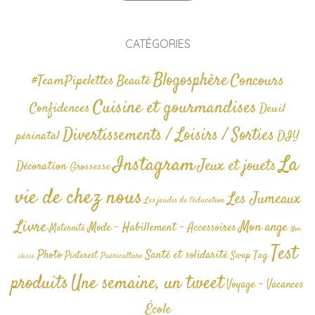
CATÉGORIES
Blogosphère
Concours
#TeamPipelettes
Beauté
Cuisine et gourmandises
Confidences
Deuil
Divertissements / Loisirs / Sorties
périnatal
DIY
La
Instagram
Jeux et jouets
Décoration
Grossesse
vie de chez nous
Les Jumeaux
Les jeudis de l'éducation
Livre
Mon ange
Mode - Habillement - Accessoires
Maternité
Non
Test
Photo
Santé et solidarité
Tag
Pinterest
Swap
Puériculture
classé
produits
Une semaine, un tweet
Voyage - Vacances
École