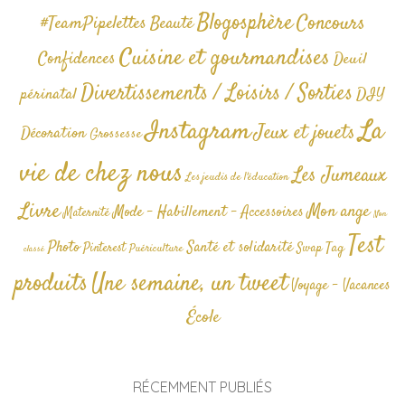
Blogosphère
Concours
#TeamPipelettes
Beauté
Cuisine et gourmandises
Confidences
Deuil
Divertissements / Loisirs / Sorties
périnatal
DIY
La
Instagram
Jeux et jouets
Décoration
Grossesse
vie de chez nous
Les Jumeaux
Les jeudis de l'éducation
Livre
Mon ange
Mode - Habillement - Accessoires
Maternité
Non
Test
Photo
Santé et solidarité
Tag
Pinterest
Swap
Puériculture
classé
produits
Une semaine, un tweet
Voyage - Vacances
École
RÉCEMMENT PUBLIÉS