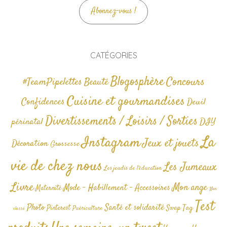
Abonnez-vous !
CATÉGORIES
Blogosphère
Concours
#TeamPipelettes
Beauté
Cuisine et gourmandises
Confidences
Deuil
Divertissements / Loisirs / Sorties
périnatal
DIY
La
Instagram
Jeux et jouets
Décoration
Grossesse
vie de chez nous
Les Jumeaux
Les jeudis de l'éducation
Livre
Mon ange
Mode - Habillement - Accessoires
Maternité
Non
Test
Photo
Santé et solidarité
Tag
Pinterest
Swap
Puériculture
classé