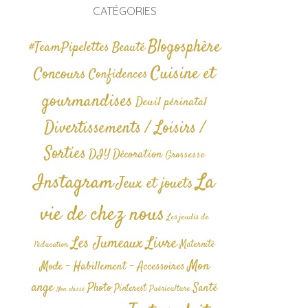
CATÉGORIES
Blogosphère
#TeamPipelettes
Beauté
Cuisine et
Concours
Confidences
gourmandises
Deuil périnatal
Divertissements / Loisirs /
Sorties
DIY
Décoration
Grossesse
La
Instagram
Jeux et jouets
vie de chez nous
Les jeudis de
Livre
Les Jumeaux
Maternité
l'éducation
Mon
Mode - Habillement - Accessoires
ange
Photo
Santé
Pinterest
Puériculture
Non classé