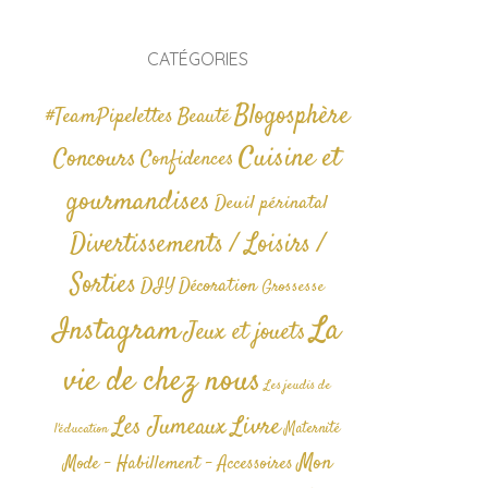
CATÉGORIES
Blogosphère
#TeamPipelettes
Beauté
Cuisine et
Concours
Confidences
gourmandises
Deuil périnatal
Divertissements / Loisirs /
Sorties
DIY
Décoration
Grossesse
La
Instagram
Jeux et jouets
vie de chez nous
Les jeudis de
Livre
Les Jumeaux
Maternité
l'éducation
Mon
Mode - Habillement - Accessoires