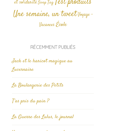
Test produits
et solidarité
Tag
Swap
Une semaine, un tweet
Voyage -
École
Vacances
RÉCEMMENT PUBLIÉS
Jack et le haricot magique au
Lucernaire
La Boulangerie des Petits
T’as pris du pain ?
La Guerre des Lulus, le journal