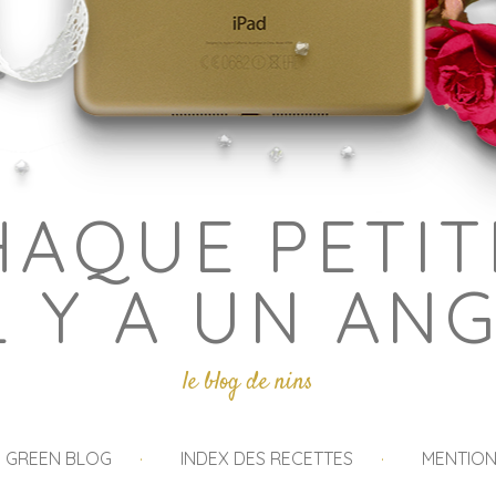
HAQUE PETIT
L Y A UN AN
le blog de nins
I GREEN BLOG
INDEX DES RECETTES
MENTION