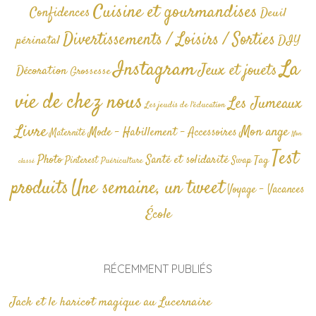
Cuisine et gourmandises
Confidences
Deuil
Divertissements / Loisirs / Sorties
périnatal
DIY
La
Instagram
Jeux et jouets
Décoration
Grossesse
vie de chez nous
Les Jumeaux
Les jeudis de l'éducation
Livre
Mon ange
Mode - Habillement - Accessoires
Maternité
Non
Test
Photo
Santé et solidarité
Tag
Pinterest
Swap
Puériculture
classé
produits
Une semaine, un tweet
Voyage - Vacances
École
RÉCEMMENT PUBLIÉS
Jack et le haricot magique au Lucernaire