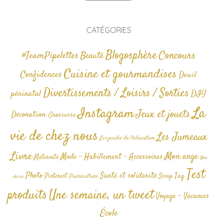
CATÉGORIES
Blogosphère
Concours
#TeamPipelettes
Beauté
Cuisine et gourmandises
Confidences
Deuil
Divertissements / Loisirs / Sorties
périnatal
DIY
La
Instagram
Jeux et jouets
Décoration
Grossesse
vie de chez nous
Les Jumeaux
Les jeudis de l'éducation
Livre
Mon ange
Mode - Habillement - Accessoires
Maternité
Non
Test
Photo
Santé et solidarité
Tag
Pinterest
Swap
Puériculture
classé
produits
Une semaine, un tweet
Voyage - Vacances
École