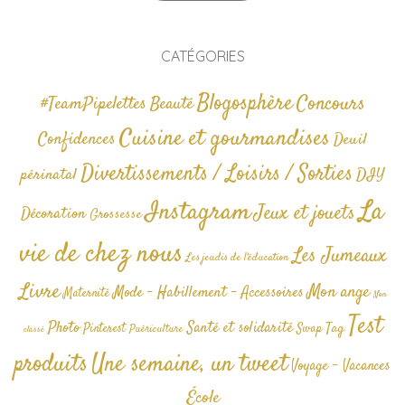
CATÉGORIES
Blogosphère
Concours
#TeamPipelettes
Beauté
Cuisine et gourmandises
Confidences
Deuil
Divertissements / Loisirs / Sorties
périnatal
DIY
La
Instagram
Jeux et jouets
Décoration
Grossesse
vie de chez nous
Les Jumeaux
Les jeudis de l'éducation
Livre
Mon ange
Mode - Habillement - Accessoires
Maternité
Non
Test
Photo
Santé et solidarité
Tag
Pinterest
Swap
Puériculture
classé
produits
Une semaine, un tweet
Voyage - Vacances
École