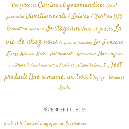
Cuisine et gourmandises
Confidences
Deuil
Divertissements / Loisirs / Sorties
périnatal
DIY
La
Instagram
Jeux et jouets
Décoration
Grossesse
vie de chez nous
Les Jumeaux
Les jeudis de l'éducation
Livre
Mon ange
Mode - Habillement - Accessoires
Maternité
Non
Test
Photo
Santé et solidarité
Tag
Pinterest
Swap
Puériculture
classé
produits
Une semaine, un tweet
Voyage - Vacances
École
RÉCEMMENT PUBLIÉS
Jack et le haricot magique au Lucernaire