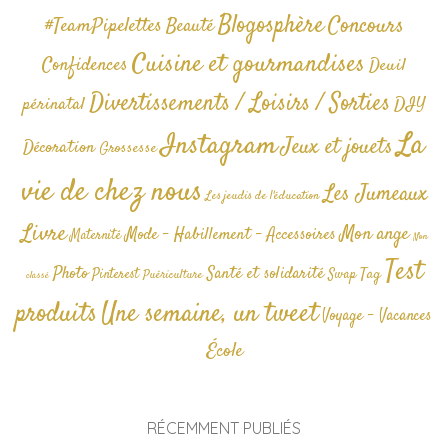
Blogosphère
Concours
#TeamPipelettes
Beauté
Cuisine et gourmandises
Confidences
Deuil
Divertissements / Loisirs / Sorties
périnatal
DIY
La
Instagram
Jeux et jouets
Décoration
Grossesse
vie de chez nous
Les Jumeaux
Les jeudis de l'éducation
Livre
Mon ange
Mode - Habillement - Accessoires
Maternité
Non
Test
Photo
Santé et solidarité
Tag
Pinterest
Swap
Puériculture
classé
produits
Une semaine, un tweet
Voyage - Vacances
École
RÉCEMMENT PUBLIÉS