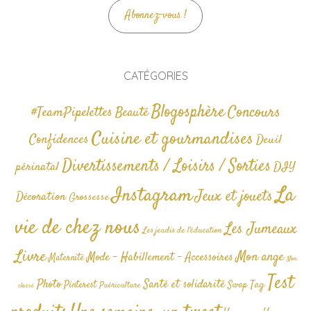
Abonnez-vous !
CATÉGORIES
Blogosphère
Concours
#TeamPipelettes
Beauté
Cuisine et gourmandises
Confidences
Deuil
Divertissements / Loisirs / Sorties
périnatal
DIY
La
Instagram
Jeux et jouets
Décoration
Grossesse
vie de chez nous
Les Jumeaux
Les jeudis de l'éducation
Livre
Mon ange
Mode - Habillement - Accessoires
Maternité
Non
Test
Photo
Santé et solidarité
Tag
Pinterest
Swap
Puériculture
classé