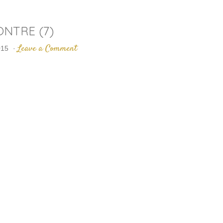
NTRE (7)
Leave a Comment
015
·