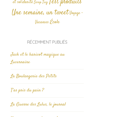
Test produits
et solidarité
Tag
Swap
Une semaine, un tweet
Voyage -
École
Vacances
RÉCEMMENT PUBLIÉS
Jack et le haricot magique au
Lucernaire
La Boulangerie des Petits
T’as pris du pain ?
La Guerre des Lulus, le journal