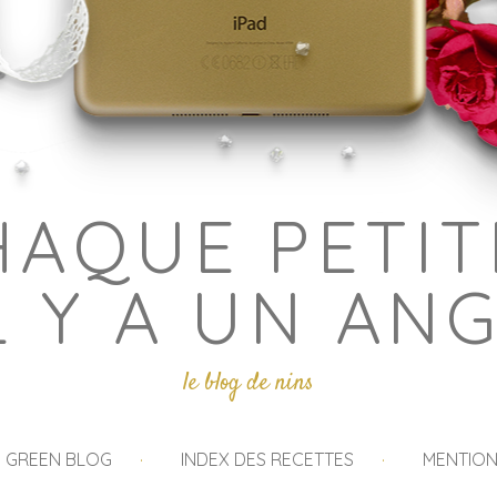
HAQUE PETIT
L Y A UN AN
le blog de nins
I GREEN BLOG
INDEX DES RECETTES
MENTION