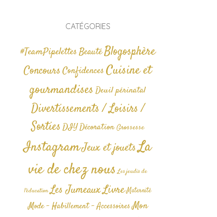
CATÉGORIES
Blogosphère
#TeamPipelettes
Beauté
Cuisine et
Concours
Confidences
gourmandises
Deuil périnatal
Divertissements / Loisirs /
Sorties
DIY
Décoration
Grossesse
La
Instagram
Jeux et jouets
vie de chez nous
Les jeudis de
Livre
Les Jumeaux
Maternité
l'éducation
Mon
Mode - Habillement - Accessoires