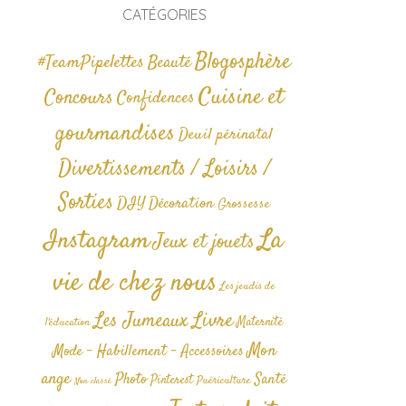
CATÉGORIES
Blogosphère
#TeamPipelettes
Beauté
Cuisine et
Concours
Confidences
gourmandises
Deuil périnatal
Divertissements / Loisirs /
Sorties
DIY
Décoration
Grossesse
La
Instagram
Jeux et jouets
vie de chez nous
Les jeudis de
Livre
Les Jumeaux
Maternité
l'éducation
Mon
Mode - Habillement - Accessoires
ange
Photo
Santé
Pinterest
Puériculture
Non classé