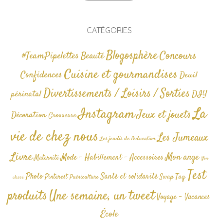
CATÉGORIES
Blogosphère
Concours
#TeamPipelettes
Beauté
Cuisine et gourmandises
Confidences
Deuil
Divertissements / Loisirs / Sorties
périnatal
DIY
La
Instagram
Jeux et jouets
Décoration
Grossesse
vie de chez nous
Les Jumeaux
Les jeudis de l'éducation
Livre
Mon ange
Mode - Habillement - Accessoires
Maternité
Non
Test
Photo
Santé et solidarité
Tag
Pinterest
Swap
Puériculture
classé
produits
Une semaine, un tweet
Voyage - Vacances
École