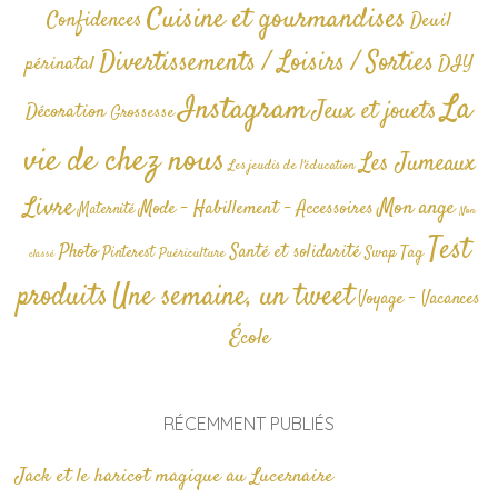
Cuisine et gourmandises
Confidences
Deuil
Divertissements / Loisirs / Sorties
périnatal
DIY
La
Instagram
Jeux et jouets
Décoration
Grossesse
vie de chez nous
Les Jumeaux
Les jeudis de l'éducation
Livre
Mon ange
Mode - Habillement - Accessoires
Maternité
Non
Test
Photo
Santé et solidarité
Tag
Pinterest
Swap
Puériculture
classé
produits
Une semaine, un tweet
Voyage - Vacances
École
RÉCEMMENT PUBLIÉS
Jack et le haricot magique au Lucernaire